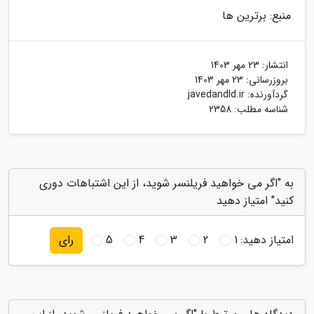
منبع: برترین ها
انتشار:
23 مهر 1403
بروزرسانی:
23 مهر 1403
گردآورنده:
javedandld.ir
شناسه مطلب: 2358
به "اگر می خواهید فریلنسر شوید، از این اشتباهات دوری
کنید" امتیاز دهید
امتیاز دهید:
1
2
3
4
5
رای