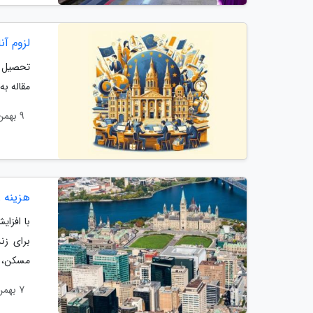
لزوم آن
تحصیل د
مقاله ب
9 بهمن 1403
هزینه 
با افزای
برای زن
مسکن، حم
7 بهمن 1403