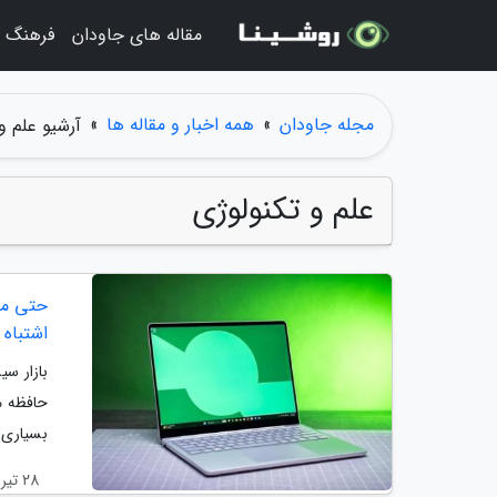
مقاله های جاودان
فرهنگ و
مجله جاودان
»
همه اخبار و مقاله ها
»
آرشیو علم و
علم و تکنولوژی
اشتباه 
بازار س
حافظه م
بسیاری ا
28 تیر 1405