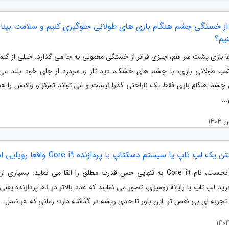
از خستگی چشم هنگام بازی های طولانی جلوگیری کنیم و سلامت بینای
یم؟
 بازی پشت سر هم، چیزی فراتر از خستگی معمولی به جا می گذارد. خیلی از گیمر
ب طولانی بازی، با چشم های خشک، دید تار و سردرد از جای خود بلند می
شم هنگام بازی فقط یک ناراحتی گذرا نیست و می تواند تمرکز و واکنش را ه
..
یک لپ تاپ یا سیستم دسکتاپ با پردازنده Core i9 واقعا رویایی است؟
در نگاه نخست، نام Core i9 به تنهایی حس قدرت مطلق را القا می نماید. بسیاری ا
ید لپ تاپ یا رایانهٔ رومیزی، تصور می نمایند که عدد بالاتر در نام پردازنده یع
تجربه ای بی نقص تر. این باور تا حدی ریشه در گذشته دارد؛ زمانی که هر نسل...