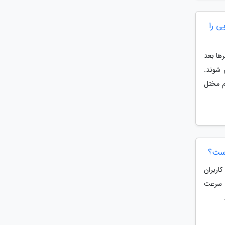
ی را
ها بعد
 شوند.
م مختل
ز کاربران
نی سرعت