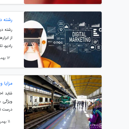
رشته دی
از ابزار
رادیو، ت
12 بهمن 1403
مزایا و
شاید احت
ویژگی ه
درست تر
11 بهمن 1403