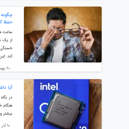
چگونه 
حفظ کن
ساعت ها
از یک ش
خستگی چ
کند. این.
20 بهمن 1404
آیا داشتن 
هنگام خر
بیشتر و 
10 آذر 1404