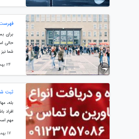
فهرست 
برای بس
شما نیز 
24 بهمن 1403
ثبت شرکت
بله، مه
افراد ب
مهم است 
17 بهمن 1403