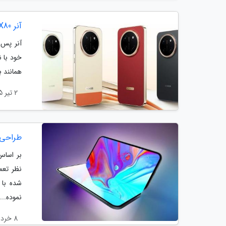
آنر X80 پرو مکس با باتری 11000 میلی آمپرساعتی معرفی گردید
آنر پس 
همانند باتری 11000 میلی آمپرساعتی، نمایشگری با روشن
2 تیر 1405
طراحی 
بر اساس 
نظر تعم
نموده...
8 خرداد 1405