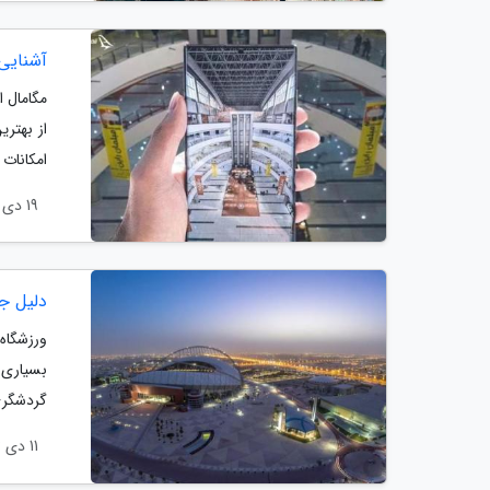
آشنایی 
مگامال ا
از بهتری
امکانات 
19 دی 1403
دلیل ج
بسیاری ا
گردشگری 
11 دی 1403