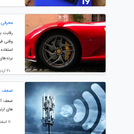
معرفی 20 کمپانی برتر از میان بزرگترین برندهای خودروی 
رقابت ب
وقتی فر
استفاده
برندهای.
20 اردیبهشت 1404
ضعف آن
ضعف آنت
های ارت
11 اسفند 1403