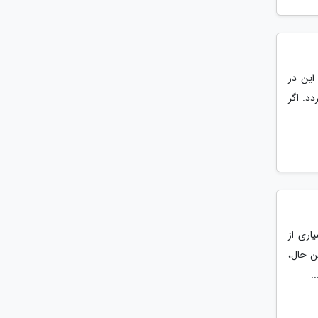
این در
گردد. اگر
اری از
ن حال،
.