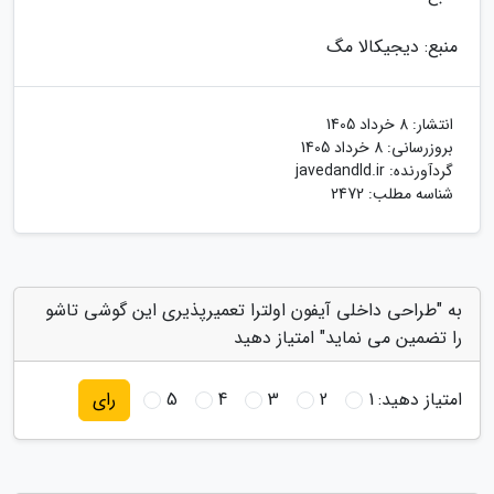
منبع: دیجیکالا مگ
انتشار:
8 خرداد 1405
بروزرسانی:
8 خرداد 1405
گردآورنده:
javedandld.ir
شناسه مطلب: 2472
به "طراحی داخلی آیفون اولترا تعمیرپذیری این گوشی تاشو
را تضمین می نماید" امتیاز دهید
امتیاز دهید:
1
2
3
4
5
رای