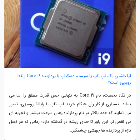
آیا داشتن یک لپ تاپ یا سیستم دسکتاپ با پردازنده Core i9 واقعا
رویایی است؟
در نگاه نخست، نام Core i9 به تنهایی حس قدرت مطلق را القا می
نماید. بسیاری از کاربران هنگام خرید لپ تاپ یا رایانهٔ رومیزی، تصور
می نمایند که عدد بالاتر در نام پردازنده یعنی سرعت بیشتر و تجربه ای
بی نقص تر. این باور تا حدی ریشه در گذشته دارد؛ زمانی که هر نسل
تازه از پردازنده ها جهشی چشمگیر...