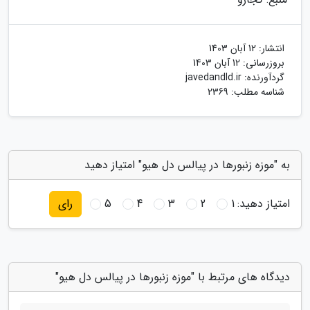
انتشار:
12 آبان 1403
بروزرسانی:
12 آبان 1403
گردآورنده:
javedandld.ir
شناسه مطلب: 2369
به "موزه زنبورها در پیالس دل هیو" امتیاز دهید
امتیاز دهید:
1
2
3
4
5
رای
دیدگاه های مرتبط با "موزه زنبورها در پیالس دل هیو"