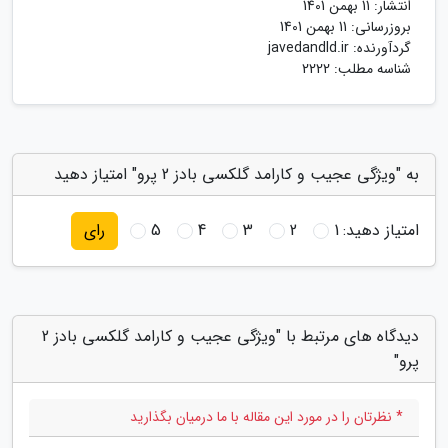
انتشار:
11 بهمن 1401
بروزرسانی:
11 بهمن 1401
گردآورنده:
javedandld.ir
شناسه مطلب: 2222
به "ویژگی عجیب و کارامد گلکسی بادز 2 پرو" امتیاز دهید
امتیاز دهید:
1
2
3
4
5
رای
دیدگاه های مرتبط با "ویژگی عجیب و کارامد گلکسی بادز 2
پرو"
* نظرتان را در مورد این مقاله با ما درمیان بگذارید