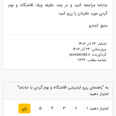
جاباما مراجعه کنید و در چند دقیقه ویلا، اقامتگاه و بوم
گردی مورد نظرتان را رزرو کنید.
منبع: کجارو
انتشار:
24 آذر 1403
بروزرسانی:
24 آذر 1403
گردآورنده:
javedandld.ir
شناسه مطلب: 2399
به "راهنمای رزرو اینترنتی اقامتگاه و بوم گردی با جاباما"
امتیاز دهید
امتیاز دهید:
1
2
3
4
5
رای