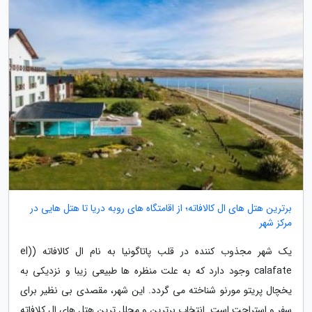
برترین هتل های ال کالافاته؛ از اقامتگاه های روبه دریا تا هتل هایی در
مرکز شهر
یک شهر مجذوب کننده در قلب پاتاگونیا به نام ال کالافاته ((el
calafate وجود دارد که به علت منظره ها طبیعی زیبا و نزدیکی به
یخچال پریتو مورنو شناخته می گردد. این شهر، مقصدی بی نظیر برای
سفر و استراحت است. انتخاب برترین و مجلل ترین هتل های ال کلافاته