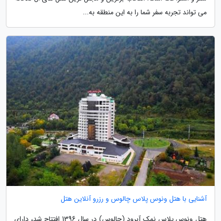
می تواند تجربه سفر شما را به این منطقه به...
آشنایی با هتل ونوس پلاس چالوس و رزرو آنلاین هتل
هتل ونوس پلاس نمک آبرود (چالوس) در سال 1396 افتتاح شد، دارای