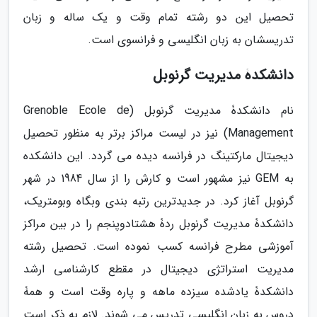
تحصیل این دو رشته تمام وقت و یک ساله و زبان
تدریسشان به زبان انگلیسی و فرانسوی است.
دانشکدۀ مدیریت گرنوبل
نام دانشکدۀ مدیریت گرنوبل (Grenoble Ecole de
Management) نیز در لیست مراکز برتر به منظور تحصیل
دیجیتال مارکتینگ در فرانسه دیده می گردد. این دانشکده
به GEM نیز مشهور است و کارش را از سال 1984 در شهر
گرنوبل آغاز کرد. در جدیدترین رتبه بندی وبگاه وبومتریک،
دانشکدۀ مدیریت گرنوبل ردۀ هشتادوپنجم را در بین مراکز
آموزشی مطرح فرانسه کسب نموده است. تحصیل رشته
مدیریت استراتژی دیجیتال در مقطع کارشناسی ارشد
دانشکدۀ یادشده سیزده ماهه و پاره وقت است و همۀ
دروس به زبان انگلیسی تدریس می شوند. لازم به ذکر است