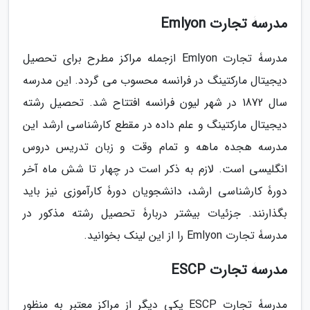
مدرسۀ تجارت Emlyon
مدرسۀ تجارت Emlyon ازجمله مراکز مطرح برای تحصیل
دیجیتال مارکتینگ در فرانسه محسوب می گردد. این مدرسه
سال 1872 در شهر لیون فرانسه افتتاح شد. تحصیل رشته
دیجیتال مارکتینگ و علم داده در مقطع کارشناسی ارشد این
مدرسه هجده ماهه و تمام وقت و زبان تدریس دروس
انگلیسی است. لازم به ذکر است در چهار تا شش ماه آخر
دورۀ کارشناسی ارشد، دانشجویان دورۀ کارآموزی نیز باید
بگذارنند. جزئیات بیشتر دربارۀ تحصیل رشته مذکور در
مدرسۀ تجارت Emlyon را از این لینک بخوانید.
مدرسۀ تجارت ESCP
مدرسۀ تجارت ESCP یکی دیگر از مراکز معتبر به منظور