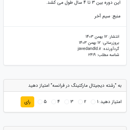
این دوره بین 3 تا 4 سال طول می کشد.
منبع: سیم آخر
انتشار:
12 بهمن 1403
بروزرسانی:
12 بهمن 1403
گردآورنده:
javedandld.ir
شناسه مطلب: 2419
به "رشته دیجیتال مارکتینگ در فرانسه" امتیاز دهید
امتیاز دهید:
1
2
3
4
5
رای