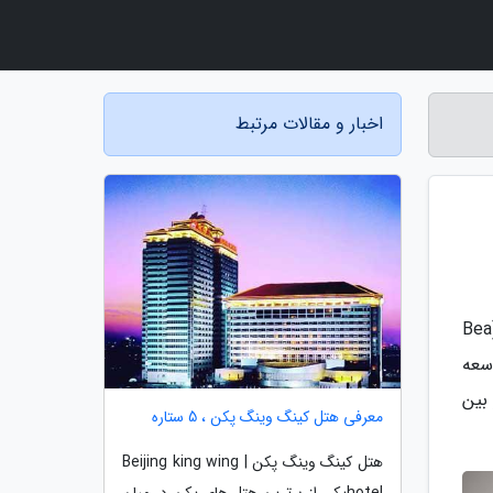
اخبار و مقالات مرتبط
به گزارش مجله جاودان، بیش از یک دهه پیش، جنبش زندگی بدون زباله به وسیله خانمی به نام بئا جانسون (Bea
وسعه
بین
معرفی هتل کینگ وینگ پکن ، 5 ستاره
هتل کینگ وینگ پکن | Beijing king wing
hotelیکی از برترین هتل های پکن در میان