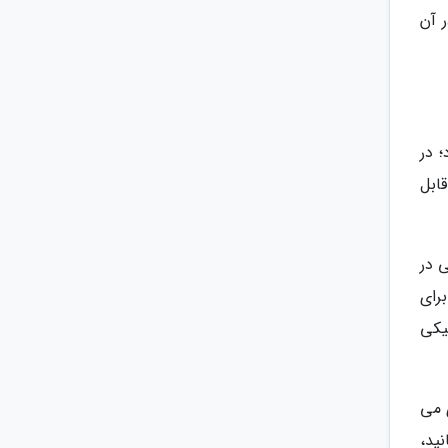
 آن
 در
ابل
 در
برای
یکی
 می
ید،