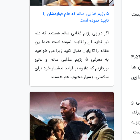
5 رژیم غذایی سالم که علم فوایدشان را
یعت
تایید نموده است
اگر در پی رژیم غذایی سالم هستید که علم
نیز فواید آن را تایید نموده است حتما این
مقاله را تا پایان دنبال کنید زیرا می خواهیم
ا، میانگین زباله های فراوری شده به ازای هر نفر در روز، 0.74 کیلوگرم است؛ به طور کلی این بازه بین 0.11 تا 4.54
به معرفی 5 رژیم غذایی سالم و عالی
 ها
بپردازیم که علاوه بر فواید بیشمار خود برای
اوی
سلامتی، بسیار محبوب هم هستند.
ی و
ند،
زیه
ن قوی تر است.