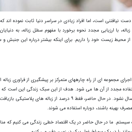
دست نیافتنی است، اما افراد زیادی در سراسر دنیا ثابت نموده اند که
له، با ارزیابی مجدد نحوه برخورد با مفهوم سطل زباله، به دنیایان
 از محیط زیست خود را داریم. برای اینکه بیشتر درباره این جنبش و 
بک زندگی بدون زباله یا zero waste lifestyle اجرای مجموعه ای از راه چارههای متمرکز بر پیشگیری از فراوری زبا
فاده مجدد از آن ها می شود. هدف از این سبک زندگی این است که 
زباله ای به محل دفن زباله، زباله سوز یا اقیانوس ارسال نشود. در حال حاضر، فقط 9 درصد از زباله های پلاستیک
 مصرف بهینه باشند، دوباره استفاده می شوند.
ه سیستم. ما در حال حاضر در یک اقتصاد خطی زندگی می کنیم که منابع
سماند را در یک سوراخ غول پیکر در زمین دفن می کنیم.