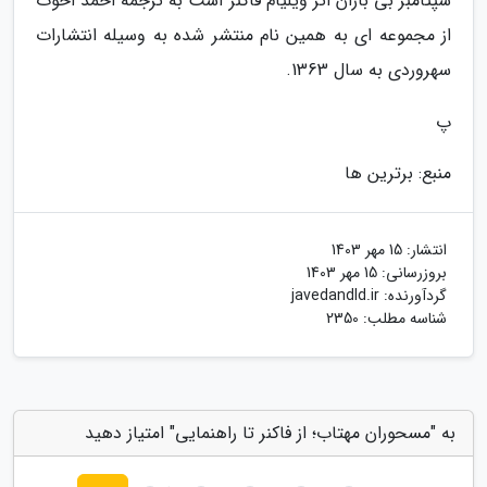
سپتامبر بی باران اثر ویلیام فاکنر است به ترجمه احمد اخوت
از مجموعه ای به همین نام منتشر شده به وسیله انتشارات
سهروردی به سال 1363.
پ
منبع: برترین ها
انتشار:
15 مهر 1403
بروزرسانی:
15 مهر 1403
گردآورنده:
javedandld.ir
شناسه مطلب: 2350
به "مسحوران مهتاب؛ از فاکنر تا راهنمایی" امتیاز دهید