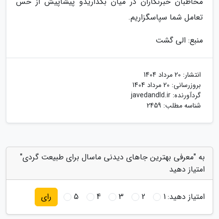
مخاطبان خبرنگاران در میان بگذاریدو پیشاپیش از حس
تعامل شما سپاسگزاریم.
منبع: الی گشت
انتشار:
20 مرداد 1404
بروزرسانی:
20 مرداد 1404
گردآورنده:
javedandld.ir
شناسه مطلب: 2459
به "معرفی بهترین جاهای دیدنی ماسال برای طبیعت گردی"
امتیاز دهید
امتیاز دهید:
1
2
3
4
5
رای