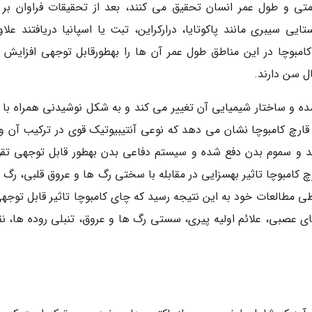
تی و طول عمر انسان تحقیق می کنند، بعد از تحقیقات فراوان بر 
ی سیبری مانند پاکوتایا، درارکراین، تبت یا اسپانیا دریافتند علاوه
بوچا در این مناطق طول عمر آن ها را به­طورقابل توجهی افزایش د
ل سن دارند.
ه و ساختار شیمیایی آن تغییر می کند و به شکل نوشیدنی همراه با 
قارچ کامبوچا نشان می دهد که نوعی آنتی­بیوتیک قوی در ترکیب آن و
ئد و سموم بدن دفع شده و سیستم دفاعی بدن به­طور قابل توجهی تق
ابرگفته دکتر ماکسیم بینگ در سال 1928، قارچ کامبوچا تاثیر به­سزایی در مقابله با سختی رگ ها و عروق قلبی، 
طی مطالعات خود به این نتیجه رسید که چای کامبوچا تاثیر قابل توجهی
عصبی، علائم اولیه پیری، سستی رگ ها و عروق، تنبلی روده ها، ن