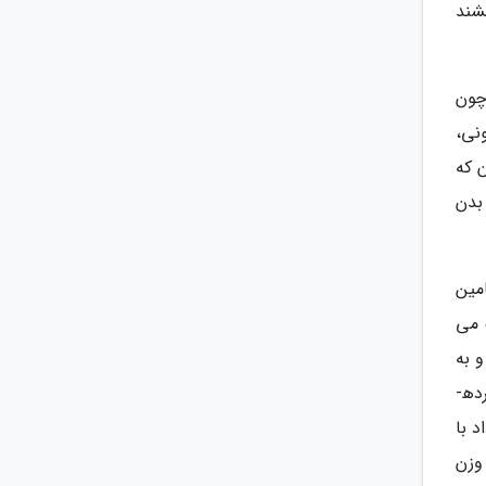
شند
چون
نی،
 که
بدن
جامعه را درگیر کرده است، ویتامین B و ویتامین
ک می
 به
میزان زیادی خطر ابتلا به بیماری های ریوی را کاهش داده است. همه ما برای لاغری و کاهش وزن تلاش های زیادی کرده­
ده ایم. تحقیقات در سال 2008 نشان داد با
وزن