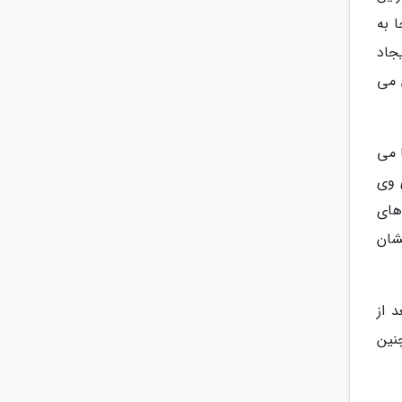
 به
جاد
 می
 می
 وی
های
شان
 از
نین