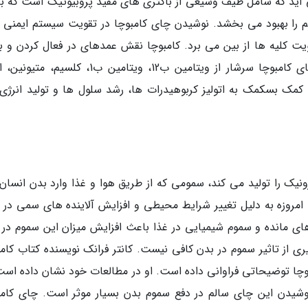
 آید که شامل طیف وسیعی از باکتری های مفید پروبیوتیک است که ب
م را بهبود می بخشد. نوشیدن چای کامبوچا در تقویت سیستم ایمنی م
 کلیه ها از بین می برد. کامبوچا نقش عمده­ای در فعال کردن و به
عملکرد روده ها و دستگاه گوارش انسان دارد. چای کامبوچا سرشار از ویتامین ب12، ویتامین ب1، ک
کمک بسکمک به اتولیز کربوهیدرات ها، رشد سلول ها و تولید انرژی
ونیک را تولید می کند، سمومی که از طریق هوا و غذا وارد بدن انسان
 امروزه به دلیل تغییر شرایط محیطی و افزایش آلاینده های سمی در ه
ای مانده و سموم شیمیایی در غذا باعث افزایش میزان این سموم در 
ری از تاثیر سموم در بدن کافی نیست. کانتر فرانک نویسنده کتاب کامب
چا توضیحاتی فراوانی داده است. او در مطالعات خود نشان داده است
وشیدن این چای سالم در دفع سموم بدن بسیار موثر است. چای کامب