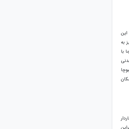
این
 به
ا با
دنی
وچا
کان
دار
این