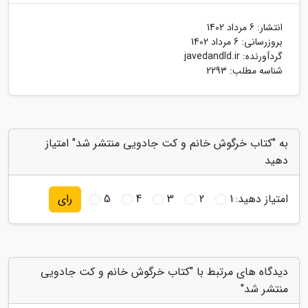
انتشار:
6 مرداد 1402
بروزرسانی:
6 مرداد 1402
گردآورنده:
javedandld.ir
شناسه مطلب: 2293
به "کتاب خرگوش خانم و کت جادویی منتشر شد" امتیاز
دهید
امتیاز دهید:
1
2
3
4
5
رای
دیدگاه های مرتبط با "کتاب خرگوش خانم و کت جادویی
منتشر شد"