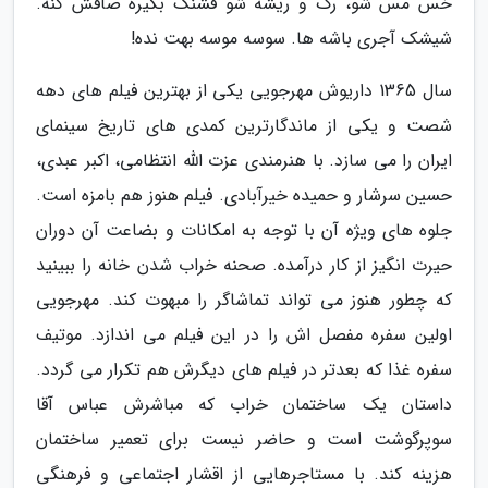
خس مس شو، رگ و ریشه شو قشنگ بگیره صافش کنه.
شیشک آجری باشه ها. سوسه موسه بهت نده!
سال 1365 داریوش مهرجویی یکی از بهترین فیلم های دهه
شصت و یکی از ماندگارترین کمدی های تاریخ سینمای
ایران را می سازد. با هنرمندی عزت الله انتظامی، اکبر عبدی،
حسین سرشار و حمیده خیرآبادی. فیلم هنوز هم بامزه است.
جلوه های ویژه آن با توجه به امکانات و بضاعت آن دوران
حیرت انگیز از کار درآمده. صحنه خراب شدن خانه را ببینید
که چطور هنوز می تواند تماشاگر را مبهوت کند. مهرجویی
اولین سفره مفصل اش را در این فیلم می اندازد. موتیف
سفره غذا که بعدتر در فیلم های دیگرش هم تکرار می گردد.
داستان یک ساختمان خراب که مباشرش عباس آقا
سوپرگوشت است و حاضر نیست برای تعمیر ساختمان
هزینه کند. با مستاجرهایی از اقشار اجتماعی و فرهنگی