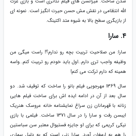
شدن ساخت. میزانسن های فیلم تئاتری است و بازی عزت
الله انتظامی در نقش مش حسن حیرت انگیز است. نمونه ای
از بازیگری سطح بالا به شیوه متد اکتینگ.
4. سارا
سارا: من صلاحیت تربیت بچه رو ندارم؟! راست میگی من
وظیفه واجب تری دارم…اول باید خودم رو تربیت کنم…واسه
همینه که دارم ترکت می کنم!
سال 1369 مهرجویی فیلم بانو را ساخت که توقیف شد. دو
سال بعد از آن در ادامه ایده اش برای ساخت فیلم هایی
زنانه با قهرمانان زن سراغ نمایشنامه خانه عروسک هنریک
ایبسن رفت و سارا را در سال 1371 ساخت. فیلمی با بازی
نیکی کریمی که برای او جایزه فستیوال معتبر سن سباستین
را هم به ارمغان آورد. سارا زنی است که به دلیل بیماری