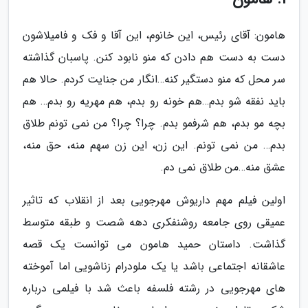
هامون: آقای رئیس، این خانوم، این آقا و فک و فامیلاشون
دست به دست هم دادن که منو نابود کنن. پاسبان گذاشته
سر محل که منو دستگیر کنه…انگار من جنایت کردم. حالا هم
باید نفقه شو بدم…هم خونه رو بدم، هم مهریه رو بدم… هم
بچه مو بدم، هم شرفمو بدم. چرا؟ چرا؟ من نمی تونم طلاق
بدم… من نمی تونم. این زن، این زن سهم منه، حق منه،
عشق منه…من طلاق نمی دم.
اولین فیلم مهم داریوش مهرجویی بعد از انقلاب که تاثیر
عمیقی روی جامعه روشنفکری دهه شصت و طبقه متوسط
گذاشت. داستان حمید هامون می توانست یک قصه
عاشقانه اجتماعی باشد یا یک ملودرام زناشویی اما آموخته
های مهرجویی در رشته فلسفه باعث شد با فیلمی درباره