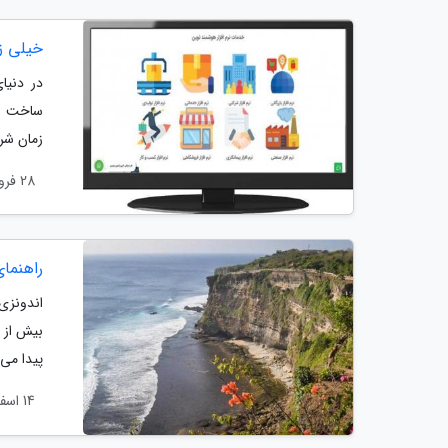
خیلی ز
در دنیا
ساخت نر
زمان شرو
28 فروردین 1400
راهنمای
اندونزی
پیدا می 
14 اسفند 1398