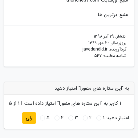
منبع: وبسایت therichest.com
منبع: برترین ها
انتشار:
29 آذر 1398
بروزرسانی:
6 مهر 1399
گردآورنده:
javedandld.ir
شناسه مطلب: 547
به "این ستاره های منفور!" امتیاز دهید
1
کاربر به "
این ستاره های منفور!
" امتیاز داده است |
1
از 5
امتیاز دهید:
1
2
3
4
5
رای