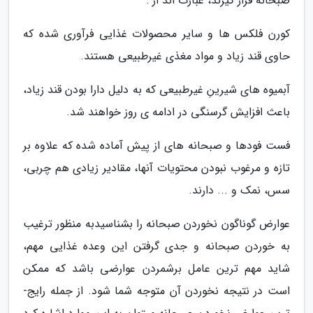
صبحانه قرار گیرند، عبارت­ اند از :
کورن­ فلکس ­ها و سایر محصولات غذایی فرآوری شده که
حاوی قند زیاد و مواد مغذی غیرطبیعی هستند.
آبمیوه ­های شیرینِ غیرطبیعی که به دلیل دارا بودن قند زیاد،
باعث افزایش گرسنگی در ادامه ­ی روز خواهند شد.
فست ­فودها و صبحانه­ های از پیش آماده­ شده که علاوه بر
تازه و مرغوب نبودن محتویات آن­ها، مقادیر زیادی هم چربی،
سس، نمک و ... دارند.
عوارض گوناگون نخوردن صبحانه را بشناسیدبه منظور ترغیب
به خوردن صبحانه و جدی گرفتن این وعده­ غذایی مهم،
شاید مهم ­ترین عامل برشمردن عوارضی باشد که ممکن
است در نتیجه­ نخوردن آن متوجه شما شود. از جمله­ رایج­