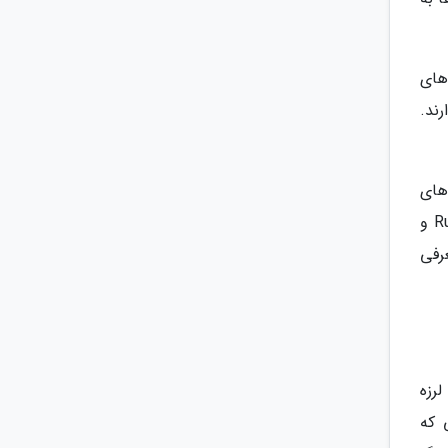
های
ند.
های
خودپرداز و احتیاج به همراه داشتن پول نقد می باشد. رستوران های مشهور این جزایر Rumah Makan Pondok Lesehan و
 و اقامتگاه های معتبر Swiss Belhotel و Marina Mamberamo معرفی
 لرزه
 که