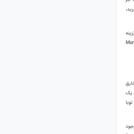
ید،
رترین گزینه
Kelimutu می باشد. ضمناً اگر این همه راه تا اندونزی و کلیمتو رفتید، بد نیست به آبشار Muru
ارق
 یک
وبا
جود