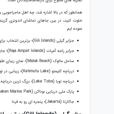
تجربه های متنوع برای بازتماشامایندگان است.
همانطور که در بالا اشاره شد، چه اهل ماجراجویی
خلوت کنید، در بین جاهای تماشای اندونزی گزینه 
نموده ایم.
جزایر گیلی (Gili Islands)؛ برترین انتخاب برای حیات شبانه
جزایر راجه آمپات (Raja Ampat Islands)؛ جایی برای کشف ناشناخته ها
ساحل مالوک (Maluk Beach)؛ نمای زیبای طلوع و غروب خورشید
دریاچه کلیمتو (Kelimutu Lake)؛ زیبایی در نوک قله
دریاچه توبا (Lake Toba)؛ بزرگ ترین دریاچه آتشفشانی دنیا
پارک ملی دریایی بوناکن (Bunaken Marine Park)؛ کشف حیات دریایی
جاکارتا (Jakarta)؛ پنجره ای رو به فردا