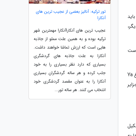
تور ترکیه: آنالیز بعضی از عجیب ترین های
اید
آنکارا
یگر،
عجیب ترین های آنکاراآنکارا مهمترین شهر
ترکیه بوده و به همین علت مملو از جاذبه
هایی است که ارزش تماشا خواهند داشت.
است
آنکارا به علت جاذبه های گردشگری
بسیاری که دارد نظر بسیاری را به خود
جلب کرده و هر ساله گردشگران بسیاری
برای اقامت نام های Les Villas و Oceano Jambuluwuk و Ombak Sunset را به خاطر بسپارید و برای شکم گردی سراغ Ya
آنکارا را به عنوان مقصد گردشگری خود
 جزایر
انتخاب می کنند. هر ساله تور...
ه اصلی به نام های Waigeo، Misool، Salawati و Batanta تشکیل
 به