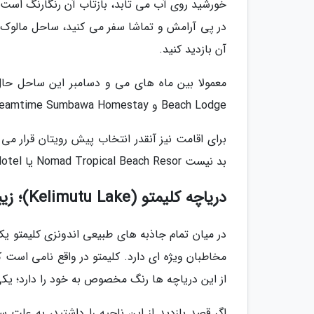
خورشید روی آب می تابد، بازتاب آن رنگارنگ است
در پی آرامش و تماشا سفر می کنید، ساحل مالوک ر
آن بازدید کنید.
Beach Lodge و Dreamtime Sumbawa Homestay برترین غذاهای خود را سرو می نمایند.
برای اقامت نیز آنقدر انتخاب پیش رویتان قرار م
بد نیست Nomad Tropical Beach Resor یا Rantung Beach Hotel را به خاطر بسپارید.
دریاچه کلیمتو (Kelimutu Lake)؛ زیبایی در نوک قله
در میان تمام جاذبه های طبیعی اندونزی کلیمتو ی
مخاطبان ویژه ای دارد. کلیمتو در واقع نامی است
از این دریاچه ها رنگ مخصوص به خود را دارد؛ ی
اگر قصد بازدید از این ناحیه را داشتید، به عل