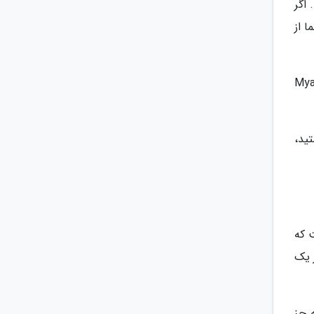
اگر
 از
وای مطبوعی دارد و غذاخوری های Happy Restaurant و Myamo
ید،
 که
 یک
 جز