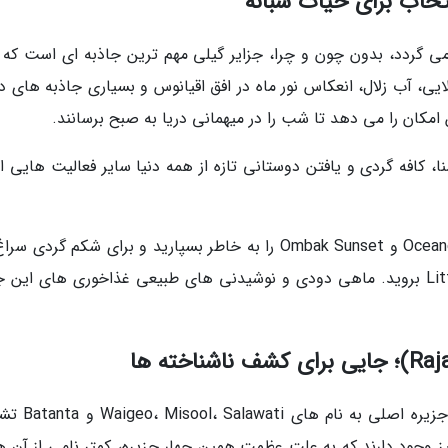
م می گردد، بدون چون و چرا، جزایر گیلی مهم ترین جاذبه ای است که ب
ایی، آب زلال، انعکاس نور ماه در افق اقیانوس و بسیاری جاذبه های د
مکان را می دهد تا شب را در میهمانی دریا به صبح برسانند.
ا، کافه گردی و یافتن دوستانی تازه از همه دنیا سایر فعالیت هایی 
Ya Warung و Kayu Cafe و Little Bali Restaurant بروید. ماهی دودی و نوشیدنی های طبیعی غذاخوری های این
راجه آمپات به معنی چهار پادشاه است و از چهار جزیر
یز وجود دارند که به علت عظمت همین چهار جزیره، کمتر نامی از آن ها