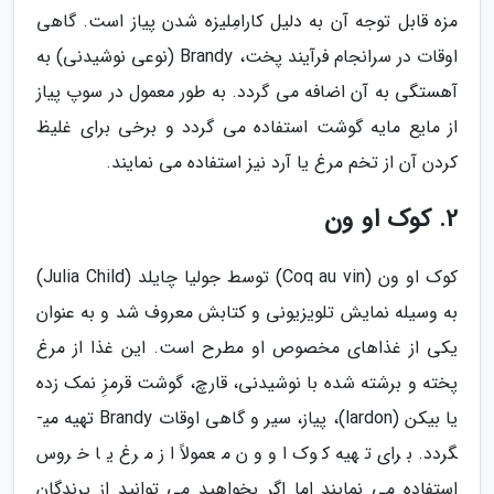
مزه قابل توجه آن به دلیل کارامِلیزه شدن پیاز است. گاهی
اوقات در سرانجام فرآیند پخت، Brandy (نوعی نوشیدنی) به
آهستگی به آن اضافه می گردد. به طور معمول در سوپ پیاز
از مایع مایه گوشت استفاده می گردد و برخی برای غلیظ
کردن آن از تخم مرغ یا آرد نیز استفاده می نمایند.
2. کوک او ون
کوک او ون (Coq au vin) توسط جولیا چایلد (Julia Child)
به وسیله نمایش تلویزیونی و کتابش معروف شد و به عنوان
یکی از غذاهای مخصوص او مطرح است. این غذا از مرغ
پخته و برشته شده با نوشیدنی، قارچ، گوشت قرمزِ نمک زده
یا بیکن (lardon)، پیاز، سیر و گاهی اوقات Brandy تهیه می­
گردد. برای تهیه کوک او ون معمولاً از مرغ یا خروس
استفاده می نمایند اما اگر بخواهید می توانید از پرندگان