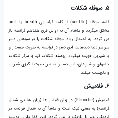
5. سوفله شکلات
کلمه سوفله (souffle) از کلمه فرانسوی breath یا puff
مشتق می­گردد و منشاء آن به اوایل قرن هفدهم فرانسه باز
می گردد. به احتمال زیاد سوفله شکلات را در منوهای دسر
سراسر دنیا دیده­اید، این دسر در فرانسه به صورت طعم­دار و
یا شیرین خورده می­گردد. پوسته شکلات ترد با مرکز شکلات
خامه­ای و شیره­ای، این دسر را به طرز حیرت انگیزی شیرین
و دلچسب می­کند.
6. فلامیش
فلامیش (Flamiche) در زبان فلاندر ها (زبان هلندی شمال
فرانسه) به معنی کیک است و منشأ آن به شمال فرانسه در
نزدیکی مرز با بلژیک بر می گردد. این غذا دارای پوسته