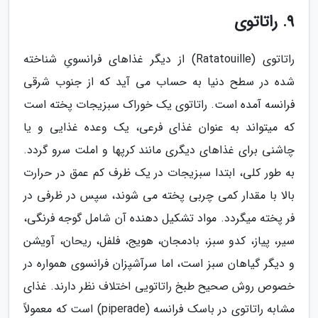
9. راتاتوی
راتاتوی (Ratatouille) از دیگر غذاهای فرانسویِ شناخته
شده در سطح دنیا به حساب می آید که از جنوب شرقی
فرانسه آمده است. راتاتوی یک خوراک سبزیجات پخته است
که می­تواند به عنوان غذای فرعی، یک وعده غذایی و یا
چاشنی برای غذاهای دیگری مانند کرپ­ها و املت سرو گردد.
به طور کلی، ابتدا سبزیجات در یک ظرف کم عمق در حرارت
بالا با مقدار کمی چربی پخته می شوند، سپس در ظرفی در
فر پخته می­گردد. مواد تشکیل ­دهنده آن شامل گوجه فرنگی،
سیر، پیاز، کدو سبز، بادمجان، هویج، فلفل، ریحان، آویشن
و دیگر گیاهان سبز است، اما سرآشپزان فرانسوی همواره در
خصوص روش صحیح طبخ راتاتویی اختلاف نظر دارند. غذای
مشابه راتاتوی در باسک فرانسه (piperade) است که معمولاً