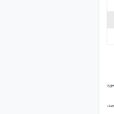
ر دنیا مورد
 قالب 5 معیار کلی آموزش با وزن 30 درصد، پژوهش با وزن 30 درصد،