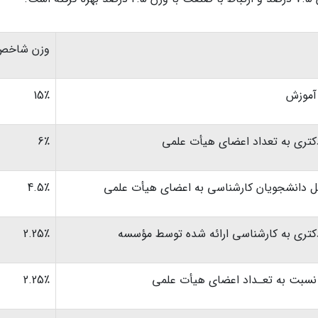
وزن شاخص
آموزش
15٪
تری به تعداد اعضای هیأت علمی
6٪
ل دانشجویان کارشناسی به اعضای هیأت علمی
4.5٪
تری به کارشناسی ارائه شده توسط مؤسسه
2.25٪
سبت به تعـداد اعضای هیأت ­علمی
2.25٪