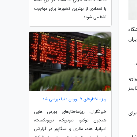
مقصد دغدغه خیلی ها است. در این مقاله
با تعدادی از بهترین کشورها برای مهاجرت
آشنا می شوید.
2017 به 13 دانشگاه و در 2018 این تعداد به 18 دانشگاه
ری اسلامی ایران
.
ران،
ایمز
ریزساختارهای 7 بورس دنیا بررسی شد
خبرنگاران: ریزساختارهای بورس هایی
که برای
همچون توکیو، نیویورک، یورونکست،
اسپانیا، هند، مالزی و سنگاپور در گزارشی