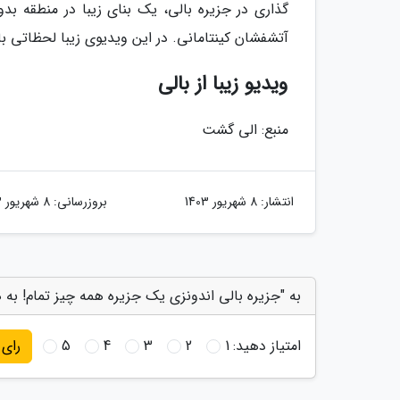
گذاری در جزیره بالی، یک بنای زیبا در منطقه بدوگو
آتشفشان کینتامانی. در این ویدیوی زیبا لحظاتی با خ
ویدیو زیبا از بالی
منبع: الی گشت
انتشار:
8 شهریور 1403
بروزرسانی:
8 شهریور 1403
به "جزیره بالی اندونزی یک جزیره همه چیز تمام! به ه
امتیاز دهید:
1
2
3
4
5
رای