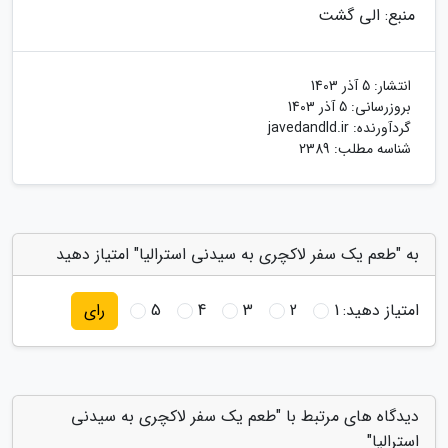
منبع: الی گشت
انتشار:
5 آذر 1403
بروزرسانی:
5 آذر 1403
گردآورنده:
javedandld.ir
شناسه مطلب: 2389
به "طعم یک سفر لاکچری به سیدنی استرالیا" امتیاز دهید
امتیاز دهید:
1
2
3
4
5
رای
دیدگاه های مرتبط با "طعم یک سفر لاکچری به سیدنی
استرالیا"