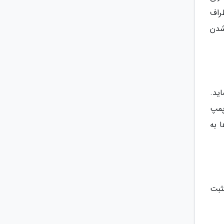
راف
شدن
ید.
پمپ
 به
ثبت