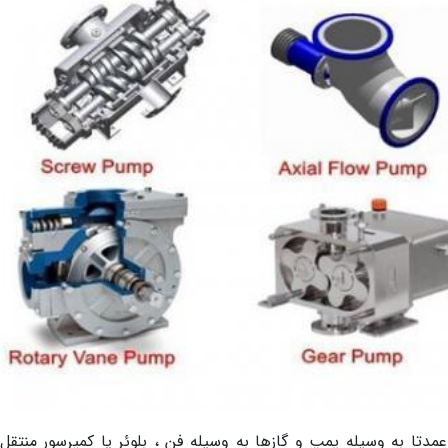
 عمدتا به وسیله پمپ و گازها به وسیله فن ، بلوئر یا کمپرسور منتقل