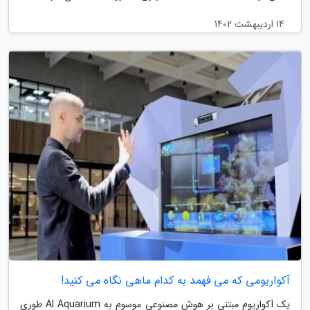
14 اردیبهشت 1402
آکواریومی که می فهمد به کدام ماهی نگاه می کنید!
یک آکواریوم مبتنی بر هوش مصنوعی موسوم به AI Aquarium طوری